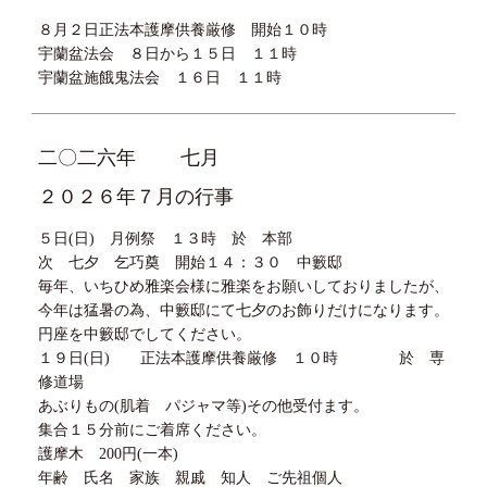
８月２日正法本護摩供養厳修 開始１０時
宇蘭盆法会 ８日から１５日 １１時
宇蘭盆施餓鬼法会 １６日 １１時
二〇二六年
七月
２０２６年７月の行事
５日(日) 月例祭 １３時 於 本部
次 七夕 乞巧奠 開始１４：３０ 中籔邸
毎年、いちひめ雅楽会様に雅楽をお願いしておりましたが、
今年は猛暑の為、中籔邸にて七夕のお飾りだけになります。
円座を中籔邸でしてください。
１９日(日) 正法本護摩供養厳修 １０時 於 専
修道場
あぶりもの(肌着 パジャマ等)その他受付ます。
集合１５分前にご着席ください。
護摩木 200円(一本)
年齢 氏名 家族 親戚 知人 ご先祖個人