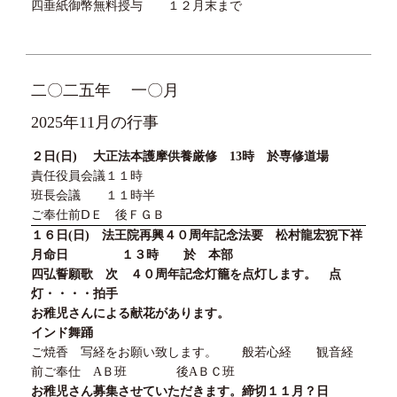
四垂紙御幣無料授与
１２
月末まで
二〇二五年
一〇月
2025年11月の行事
２日
(
日
)
大正法本護摩供養厳修
13
時 於専修道場
責任役員会議１１時
班長会議 １１時半
ご奉仕前ⅮＥ 後ＦＧＢ
１６日(日) 法王院再興４０周年記念法要 松村龍宏猊下祥
月命日 １３時 於 本部
四弘誓願歌 次 ４０周年記念灯籠を点灯します。 点
灯・・・・拍手
お稚児さんによる献花があります。
インド舞踊
ご焼香 写経をお願い致します。 般若心経 観音経
前ご奉仕
A
Ｂ班 後
A
ＢＣ班
お稚児さん募集させていただきます。締切
１１
月
？日