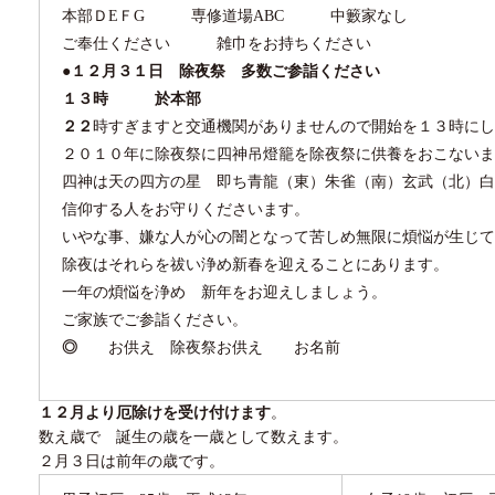
本部Ｄ
E
Ｆ
G
専修道場
ABC
中籔家なし
ご奉仕ください 雑巾をお持ちください
●１２月３１日 除夜祭 多数ご参詣ください
１３
時 於本部
２２
時すぎますと交通機関がありませんので開始を１３時にし
２０１０年に除夜祭に四神吊燈籠を除夜祭に供養をおこないま
四神は天の四方の星 即ち青龍（東）朱雀（南）玄武（北）白
信仰する人をお守りくださいます。
いやな事、嫌な人が心の闇となって苦しめ無限に煩悩が生じて
除夜はそれらを祓い浄め新春を迎えることにあります。
一年の煩悩を浄め 新年をお迎えしましょう。
ご家族でご参詣ください。
◎
お供え 除夜祭お供え お名前
１２月より厄除けを受け付けます
。
数え歳で 誕生の歳を一歳として数えます。
２月
３
日は前年の歳です。