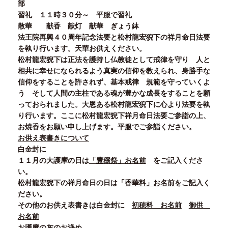
部
習礼
１１
時３０
分～ 平服で習礼
散華 献香 献灯 献華 ぎょう鉢
法王院再興
４０
周年記念法要と松村龍宏猊下の祥月命日法要
を執り行います。天華お供えください。
松村龍宏猊下は正法を護持し仏教徒として戒律を守り 人と
相共に幸せになられるよう真実の信仰を教えられ、身勝手な
信仰をすることを許されず、基本戒律 規範を守っていくよ
う そして人間の主柱である魂が豊かな成長をすることを願
っておられました。大恩ある松村龍宏猊下に心より法要を執
り行います。ここに松村龍宏猊下祥月命日法要ご参詣の上、
お焼香をお願い申し上げます。平服でご参詣ください。
お供え表書きについて
白金封に
１１
月の大護摩の日は
「豊穣祭」お名前
をご記入くださ
い。
松村龍宏猊下の祥月命日の日は「
香華料」お名前
をご記入く
ださい。
その他のお供え表書きは白金封に
初穂料 お名前
御供
お名前
お護摩の灰のお浄め