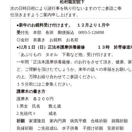
松村龍宏猊下
次の日時日程により諸行事を執り行ないますのでご参詣ご奉
仕頂きますようご案内申し上げます。
●
新年のお鏡料受け付けます。 １２月より１月中
受
付先 本部 各班 郵便振込
0093-5-126898
◎金封 表書き お鏡料 お名前
●12
月１日（日）正法本護摩供養厳修
１３時 於専修道
「あぶりもの タオル 下着など他」受け付けます。
一年間「正法本護摩供養厳修」のお行をさせて頂き、健康、家
ど、ご理解を頂けたでしょうか。来年の益々の幸福をお願い
の上、万障お繰り合わせてご参詣ください。
１５分前にはご参集ください。
護摩木の書き方
護摩木 各２００円
1.男女 氏名 数え歳
2.先祖代々 戒名
祈願
家運隆昌 家内円満 病気平癒 合格祈願 就職祈願 
良縁祈願 ご先祖成仏 水子供養 子授け祈願 安産祈願