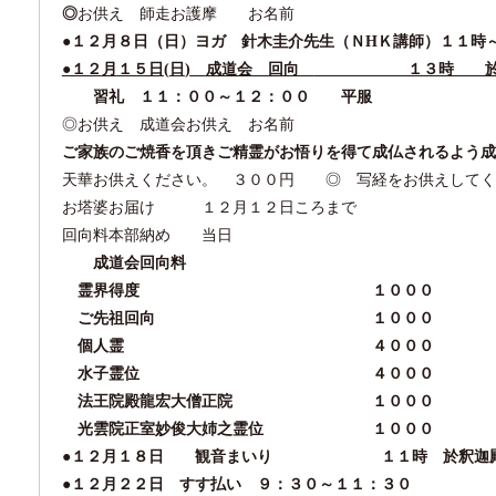
◎
お供え 師走お護摩 お名前
●１２
月
８日（日）ヨガ 針木圭介先生（ＮHＫ講師）１１時
●１２
月
１５日
(
日
)
成道会 回向
１３時 於
習礼 １１：００～１２：００ 平服
◎お供え 成道会お供え お名前
ご家族のご焼香を頂きご精霊がお悟りを得て成仏されるよう成
天華お供えください。 ３００円
◎
写経をお供えしてく
お塔婆お届け １２月１２日ころまで
回向料本部納め 当日
成道会回向料
霊界得度 １０００
ご先祖回向 １０００
個人霊 ４０００
水子霊位 ４０００
法王院殿龍宏大僧正院 １０００
光雲院正室妙俊大姉之霊位 １０００
●
１２月１８日 観音まいり １１時 於釈迦
●１２月２２日 すす払い ９：３０～１１：３０