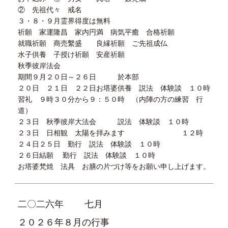
② 先祖代々 戒名
３・８・９月霊界得度は無料
祈願 家運隆昌 家内円満 病気平癒 合格祈願
就職祈願 商売繫盛 良縁祈願 ご先祖成仏
水子供養 子授け祈願 安産祈願
秋季彼岸法会
期間９月２０日～２６日 於本部
２０日 ２１日 ２２日お塔婆供養 説法 体験談 １０時
習礼 ９時３０分から９：５０時 （内陣の方の練習 行
道）
２３日 秋季彼岸大法会 説法 体験談 １０時
２３日 日相観 太陽を拝みます １２時
２４日２５日 勤行 説法 体験談 １０時
２６日結願 勤行 説法 体験談 １０時
お塔婆梵焼 法具 お膳の片づけ等をお願い申し上げます。
二〇二六年
七月
２０２６年８月の行事