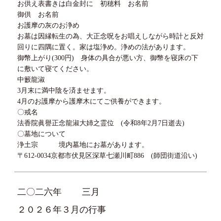
お供え表書きは白金封に 初穂料 お名前
御供 お名前
お護摩の灰のお浄め
お墓は因縁転生の為、大正念呪をお唱えしながら時計と反対
回りに四隅に置く。家は塩浄め。浄めの法があります。
御幣上がり(300円) 身体の具合が悪い方、御幣を寝床の下
に敷いて寝てください。
中籔龍淑
3月末に満中陰を済ませます。
4月のお護摩から護摩木にてご供養ができます。
〇戒名
法香院眞譽正念龍淑大姉之霊位 (令和8年2月7日逝去)
〇墓地について
浄土宗 境内墓地にお墓があります。
〒612-0034京都市伏見区深草七瀬川町886 (師団街道沿い)
二〇二六年
三月
２０２６年３月の行事