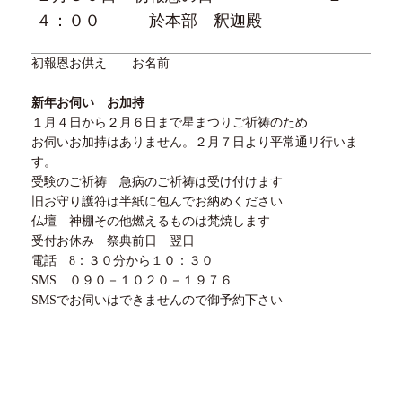
４
：
００
於本部 釈迦殿
初報恩お供え お名前
新年お伺い お加持
１月
４
日から
２
月
６
日まで星まつりご祈祷のため
お伺いお加持はありません。
２
月
７
日より平常通リ行いま
す。
受験のご祈祷 急病のご祈祷は受け付けます
旧お守り護符は半紙に包んでお納めください
仏壇 神棚その他燃えるものは梵焼します
受付お休み 祭典前日 翌日
電話
8
：
３０
分から１０：３０
SMS ０９０－１０２０－１９７６
SMSでお伺いはできませんので御予約下さい