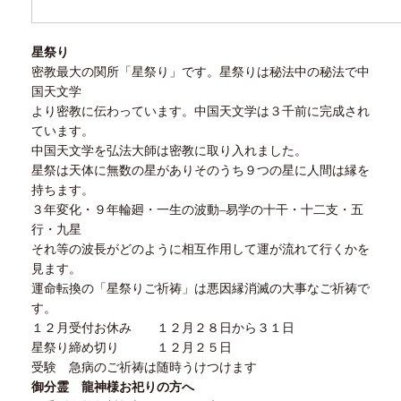
星祭り
密教最大の関所「星祭り」です。星祭りは秘法中の秘法で中
国天文学
より密教に伝わっています。中国天文学は３千前に完成され
ています。
中国天文学を弘法大師は密教に取り入れました。
星祭は天体に無数の星がありそのうち９つの星に人間は縁を
持ちます。
３年変化・９年輪廻・一生の波動
–
易学の十干・十二支・五
行・九星
それ等の波長がどのように相互作用して運が流れて行くかを
見ます。
運命転換の「星祭りご祈祷」は悪因縁消滅の大事なご祈祷で
す。
１２月受付お休み
１２
月
２８
日から
３１
日
星祭り締め切り
１２
月
２５
日
受験 急病のご祈祷は随時うけつけます
御分霊 龍神様お祀りの方へ