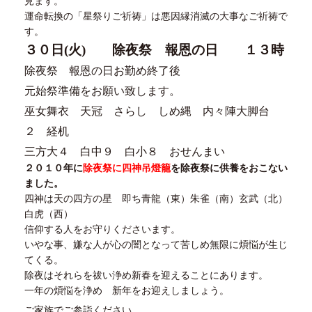
見ます。
運命転換の「星祭りご祈祷」は悪因縁消滅の大事なご祈祷で
す。
３０日(火) 除夜祭 報恩の日 １３時
除夜祭 報恩の日お勤め終了後
元始祭準備をお願い致します。
巫女舞衣 天冠 さらし しめ縄 内々陣大脚台
２ 経机
三方大４ 白中９ 白小８ おせんまい
２０１０年に
除夜祭に四神吊燈籠
を除夜祭に供養をおこない
ました。
四神は天の四方の星 即ち青龍（東）朱雀（南）玄武（北）
白虎（西）
信仰する人をお守りくださいます。
いやな事、嫌な人が心の闇となって苦しめ無限に煩悩が生じ
てくる。
除夜はそれらを祓い浄め新春を迎えることにあります。
一年の煩悩を浄め 新年をお迎えしましょう。
ご家族でご参詣ください。