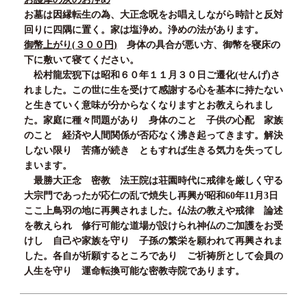
お墓は因縁転生の為、大正念呪をお唱えしながら時計と反対
回りに四隅に置く。家は塩浄め。浄めの法があります。
御幣上がり
(３００
円
)
身体の具合が悪い方、御幣を寝床の
下に敷いて寝てください。
松村龍宏猊下は昭和
６０
年
１１
月３０
日ご遷化
(
せんげ
)
さ
れました。この世に生を受けて感謝する心を基本に持たない
と生きていく意味が分からなくなりますとお教えられまし
た。家庭に種々問題があり 身体のこと 子供の心配 家族
のこと 経済や人間関係が否応なく沸き起ってきます。解決
しない限り 苦痛が続き ともすれば生きる気力を失ってし
まいます。
最勝大正念 密教 法王院は荘園時代に戒律を厳しく守る
大宗門であったが応仁の乱で焼失し再興が昭和
60
年
11
月
3
日
ここ上鳥羽の地に再興されました。仏法の教えや戒律 論述
を教えられ 修行可能な道場が設けられ神仏のご加護をお受
けし 自己や家族を守り 子孫の繁栄を願われて再興されま
した。各自が祈願するところであり ご祈祷所として会員の
人生を守り 運命転換可能な密教寺院であります。