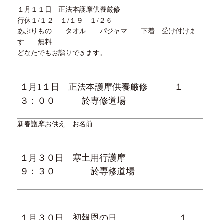
１月
１
１日 正法本護摩供養厳修
行休
１/１
２ １
/
１９ １
/２
６
あぶりもの タオル パジャマ 下着 受け付けま
す 無料
どなたでもお詣りできます。
１月
1
１日 正法本護摩供養厳修
１
３
：００ 於専修道場
新春護摩お供え お名前
１月３０日 寒土用行護摩
９：
３０
於専修道場
１月３０日 初報恩の日
１