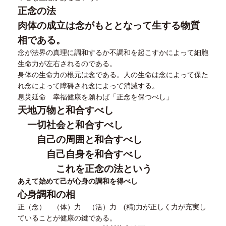
正念の法
肉体の成立は念がもととなって生する物質
相である。
念が法界の真理に調和するか不調和を起こすかによって細胞
生命力が左右されるのである。
身体の生命力の根元は念である。人の生命は念によって保た
れ念によって障碍され念によって消滅する。
息災延命 幸福健康を願わば「正念を保つべし」
天地万物と和合すべし
一切社会と和合すべし
自己の周囲と和合すべし
自己自身を和合すべし
これを正念の法という
あえて始めて己が心身の調和を得べし
心身調和の相
正（念） （体）力 （活）力
(
精
)
力が正しく力が充実し
ていることが健康の鍵である。