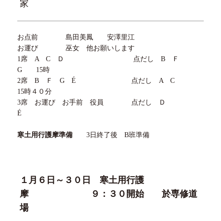
家
お点前 島田美鳳 安澤里江
お運び 巫女 他お願いします
1席
A
C
Ｄ 点だし
B
Ｆ
G
15
時
2席
B
Ｆ
G
É
点だし
A
C
15
時４０分
3席 お運び お手前 役員 点だし Ｄ
É
寒土用行護摩準備
3
日終了後
B
班準備
１月
６
日～
３０
日 寒土用行護
摩
９
：
３０
開始 於専修道
場