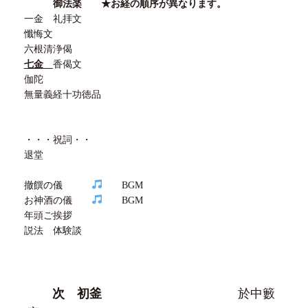
御法楽
★
お経の順序が異なります。
一金 礼拝文
懺悔文
六根清浄偈
七金
香偈文
伽陀
無量義経十功徳品
・・・祝詞・・
退堂
撤饌の儀
BGM
お神酒の儀
BGM
年頭ご挨拶
説法 体験談
次 初釜
於中籔