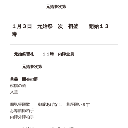
元始祭次第
１月３日 元始祭 次 初釜 開始１３
時
元始祭習礼 １１時 内陣全員
元始祭次第
典義 開会の辞
献饌の儀
入堂
四弘誓願歌 御簾あげなし 着座願います
お導膳師柏手
内陣外陣柏手