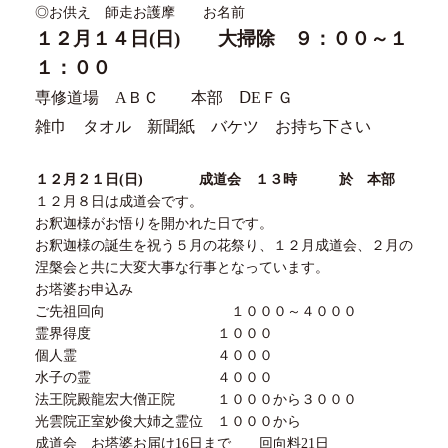
◎お供え 師走お護摩 お名前
１２
月１４日(日) 大掃除 ９：００～１
１：００
専修道場 AＢＣ 本部 ⅮEＦＧ
雑巾 タオル 新聞紙 バケツ お持ち下さい
１２
月
２１
日
(
日
)
成道会
１３
時 於 本部
１２月８日は成道会です。
お釈迦様がお悟りを開かれた日です。
お釈迦様の誕生を祝う５月の花祭り、１２月成道会、２月の
涅槃会と共に大変大事な行事となっています。
お塔婆お申込み
ご先祖回向 １０００～４０００
霊界得度 １０００
個人霊 ４０００
水子の霊 ４０００
法王院殿龍宏大僧正院 １０００から３０００
光雲院正室妙俊大姉之霊位 １０００から
成道会 お塔婆お届け16日まで 回向料21日