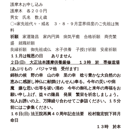
護摩木お申し込み
護摩木 各
２００
円
男女 氏名 数え歳
〇
○
家先祖代々・戒名
３
・
８
・
９
月霊界得度のご先祖は無
料
祈願
家運隆昌 家内円満 病気平癒 合格祈願 商売繁
盛 就職祈願
良縁祈願 御先祖成仏 水子供養 子授け祈願 安産祈願
１１
月は
報恩の日 ありません
２
日
(
日
)
大正法本護摩供養厳修
１３
時 於 専修道場
[
あぶりもの パジャマ他 受付ます
]
錦秋の候 野の幸 山の幸 里の幸 稔り豊かな大自然のお
恵みに感謝し神仏に献饌
(
けんせん
)
奉る。今年の災いや病
魔 嫌な思い出等を祓い清め 今年の御礼と来年の寿福をお
願い申し上げ、益々の隆昌 発展 繁栄を祈念しましょう。
知人お誘いの上、万障繰り合わせてご参詣ください。
１５
分
前にはご参集ください。
１６
日
(
日
)
法王院再興
４０
周年記念法要 松村龍宏猊下祥月
命日
１３
時 於本