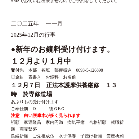
SMSでお伺いは出来ませんのでご予約をしてください。
二〇二五年
一一月
2025年12月の行事
●新年のお鏡料受け付けます。
１２月より１月中
受
付先 本部 各班 郵便振込
0093-5-126898
◎金封 表書き お鏡料 お名前
１２
月
７
日 正法本護摩供養厳修 １３
時 於専修道場
あぶりもの受け付けます
ご奉仕前
Ⅾ
後Ｇ
B
Ｃ
注意 白い護摩木が多く見られます
祈願 家運隆昌 家内円満 病気平癒 合格祈願 就職祈
願 商売繫盛
良縁祈願 ご先祖成仏 水子供養 子授け祈願 安産祈願