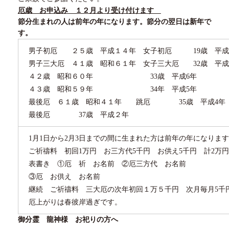
厄歳 お申込み １２月より受け付けます
節分生まれの人は前年の年になります。節分の翌日は新年で
す。
男子初厄 ２５歳 平成１４年 女子初厄
19
歳 平成
男子三大厄 ４１歳 昭和６１年 女子三大厄
32
歳 平成
４２歳 昭和６０年
33
歳 平成
6
年
４３歳 昭和５９年
34
年 平成
5
年
最後厄 ６１歳 昭和４１年 跳厄
35
歳 平成
4
年
最後厄
37
歳 平成２年
1月
1
日から
2
月
3
日までの間に生まれた方は前年の年になります
ご祈禱料 初回
1
万円 お三方代
5
千円 お供え
5
千円 計
2
万円
表書き
①
厄 祈 お名前
②
厄三方代 お名前
③厄 お供え お名前
継続 ご祈禱料 三大厄の次年初回１万５千円 次月毎月
5
千
厄上がりは春彼岸過ぎです。
御分霊 龍神様 お祀りの方へ