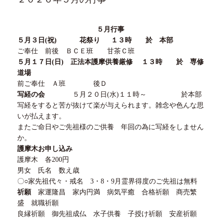
５
月行事
５月３
日
(
祝
)
花祭り
１３
時 於 本部
ご奉仕 前後 ＢＣＥ班 甘茶Ｃ班
５月１７
日
(
日
)
正法本護摩供養厳修
１３
時 於 専修
道場
前ご奉仕 Ａ班 後Ｄ
写経の会
５
月
２０
日
(
水
)１１
時～ 於本部
写経をすると苦が抜けて楽が与えられます。雑念や色んな思
いが払えます。
またご命日やご先祖様のご供養 年回の為に写経をしません
か。
護摩木お申し込み
護摩木 各
200
円
男女 氏名 数え歳
〇
○
家先祖代々・戒名
3
・
8
・
9
月霊界得度のご先祖は無料
祈願
家運隆昌 家内円満 病気平癒 合格祈願 商売繁
盛 就職祈願
良縁祈願 御先祖成仏 水子供養 子授け祈願 安産祈願