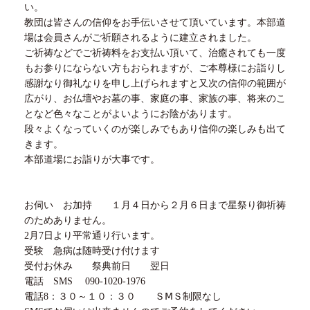
い。
教団は皆さんの信仰をお手伝いさせて頂いています。本部道
場は会員さんがご祈願されるように建立されました。
ご祈祷などでご祈祷料をお支払い頂いて、治癒されても一度
もお参りにならない方もおられますが、ご本尊様にお詣りし
感謝なり御礼なりを申し上げられますと又次の信仰の範囲が
広がり、お仏壇やお墓の事、家庭の事、家族の事、将来のこ
となど色々なことがよいようにお陰があります。
段々よくなっていくのが楽しみでもあり信仰の楽しみも出て
きます。
本部道場にお詣りが大事です。
お伺い お加持
１
月
４
日から
２
月
６
日まで星祭り御祈祷
のためありません。
2月
7
日より平常通り行います。
受験 急病は随時受け付けます
受付お休み 祭典前日 翌日
電話
SMS
090-1020-1976
電話
8
：
３０
～
１０
：３０ Ｓ
Ⅿ
Ｓ制限なし