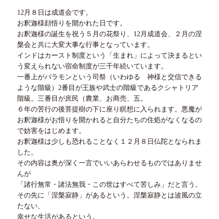
12月８日は成道会です。
お釈迦様顔悟りを開かれた日です。
お釈迦様の誕生を祝う５月の花祭り、
12
月成道会、２月の涅
槃会と共に大変大事な行事となっています。
インドはカースト制度という「生まれ」によって決まるとい
う変えられない宿命制度が三千年続いています。
一番上がバラモンという司祭（いわゆる 神様と交信できる
ような階級）
2
番目が王族や武士の階級であるクシャトリア
階級。三番目が庶民（農業、お商売、五。
６年の苦行の後菩提樹の下に座り瞑想に入られます。悪魔が
お釈迦様がお悟りを開かれると自分たちの住処がなくなるの
で妨害をはじめます。
お釈迦様は少しも恐れることなく１２月８日仏陀となられま
した。
その内容は奥が深く一言でいいあらわせるものではありませ
んが
「諸行無常・諸法無我・この世はすべて苦しみ」だと言う。
その先に「涅槃寂静」があるという。涅槃寂静とは波風の立
たない、
幸せな生活があるという。