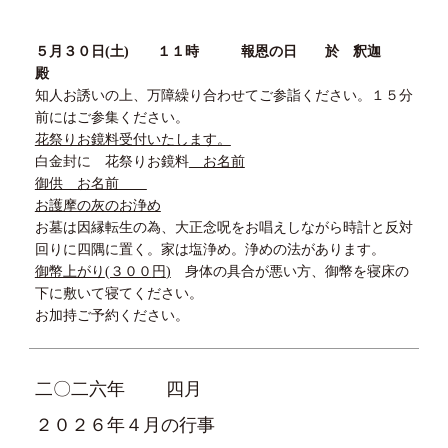
５
月
３０
日
(
土
)
１１
時 報恩の日 於 釈迦
殿
知人お誘いの上、万障繰り合わせてご参詣ください。１５分
前にはご参集ください。
花祭りお鏡料受付いたします。
白金封に 花祭りお鏡料
お名前
御供 お名前
お護摩の灰のお浄め
お墓は因縁転生の為、大正念呪をお唱えしながら時計と反対
回りに四隅に置く。家は塩浄め。浄めの法があります。
御幣上がり
(３００
円
)
身体の具合が悪い方、御幣を寝床の
下に敷いて寝てください。
お加持ご予約ください。
二〇二六年
四月
２０２６年４月の行事