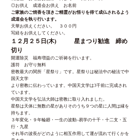
◎お供え 成道会お供え お名前
ご家族のご焼香を頂きご精霊がお悟りを得て成仏されるよう
成道会を執り行います。
天華お供えください。 ３００円
写経をお供えしてください。
１２
月
２５
日
(
木
)
星まつり勧進 締め
切り
開運除災 福寿増益のご祈祷を行います。
護符 お守り無料
密教最大の関所「星祭り」です。星祭りは秘法中の秘法で中
国天文学
より密教に伝わっています。中国天文学は
3
千前に完成され
ています。
中国天文学を弘法大師は密教に取り入れました。
星祭は天体に無数の星がありそのうち９つの星に人間は縁を
持ちます。
３
年変化・９年輪廻・一生の波動
–
易学の十干・十二支・五
行・九星
それ等の波長がどのように相互作用して運が流れて行くかを