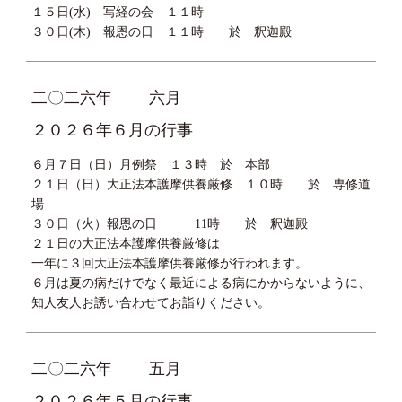
１５日(水) 写経の会 １１時
３０日(木) 報恩の日 １１時 於 釈迦殿
二〇二六年
六月
２０２６年６月の行事
６月７日（日）月例祭 １３時 於 本部
２１日（日）大正法本護摩供養厳修 １０時 於 専修道
場
３０日（火）報恩の日 11時 於 釈迦殿
２１日の大正法本護摩供養厳修は
一年に３回大正法本護摩供養厳修が行われます。
６月は夏の病だけでなく最近による病にかからないように、
知人友人お誘い合わせてお詣りください。
二〇二六年
五月
２０２６年５月の行事