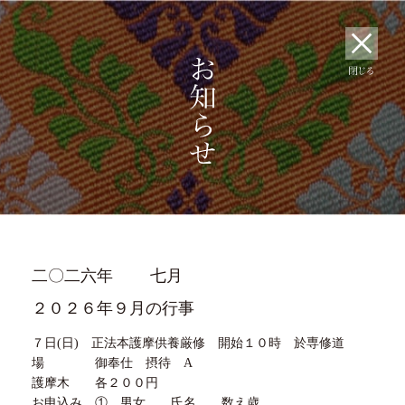
二〇二六年
七月
２０２６年９月の行事
７日(日) 正法本護摩供養厳修 開始１０時 於専修道
場 御奉仕 摂待 A
護摩木 各２００円
お申込み ① 男女 氏名 数え歳