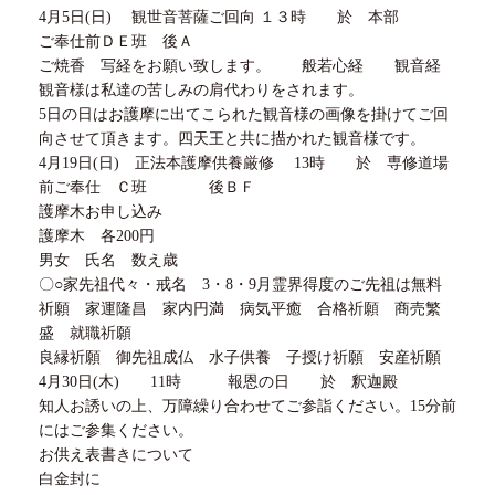
4月5日(日) 観世音菩薩ご回向 １３時 於 本部
ご奉仕前ＤＥ班 後Ａ
ご焼香 写経をお願い致します。 般若心経 観音経
観音様は私達の苦しみの肩代わりをされます。
5日の日はお護摩に出てこられた観音様の画像を掛けてご回
向させて頂きます。四天王と共に描かれた観音様です。
4月19日(日) 正法本護摩供養厳修 13時 於 専修道場
前ご奉仕 Ｃ班 後ＢＦ
護摩木お申し込み
護摩木 各200円
男女 氏名 数え歳
〇○家先祖代々・戒名 3・8・9月霊界得度のご先祖は無料
祈願 家運隆昌 家内円満 病気平癒 合格祈願 商売繁
盛 就職祈願
良縁祈願 御先祖成仏 水子供養 子授け祈願 安産祈願
4月30日(木) 11時 報恩の日 於 釈迦殿
知人お誘いの上、万障繰り合わせてご参詣ください。15分前
にはご参集ください。
お供え表書きについて
白金封に