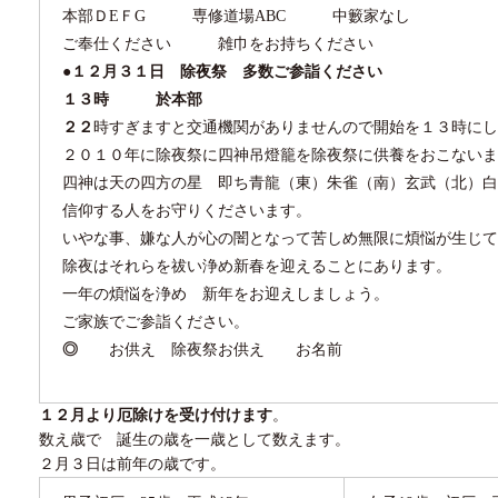
本部Ｄ
E
Ｆ
G
専修道場
ABC
中籔家なし
ご奉仕ください 雑巾をお持ちください
●１２月３１日 除夜祭 多数ご参詣ください
１３
時 於本部
２２
時すぎますと交通機関がありませんので開始を１３時にし
２０１０年に除夜祭に四神吊燈籠を除夜祭に供養をおこないま
四神は天の四方の星 即ち青龍（東）朱雀（南）玄武（北）白
信仰する人をお守りくださいます。
いやな事、嫌な人が心の闇となって苦しめ無限に煩悩が生じて
除夜はそれらを祓い浄め新春を迎えることにあります。
一年の煩悩を浄め 新年をお迎えしましょう。
ご家族でご参詣ください。
◎
お供え 除夜祭お供え お名前
１２月より厄除けを受け付けます
。
数え歳で 誕生の歳を一歳として数えます。
２月
３
日は前年の歳です。