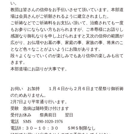
い。
教団は皆さんの信仰をお手伝いさせて頂いています。本部道
場は会員さんがご祈願されるように建立されました。
ご祈祷などでご祈祷料をお支払い頂いて、治癒されても一度
もお参りにならない方もおられますが、ご本尊様にお詣りし
感謝なり御礼なりを申し上げられますと又次の信仰の範囲が
広がり、お仏壇やお墓の事、家庭の事、家族の事、将来のこ
となど色々なことがよいようにお陰があります。
段々よくなっていくのが楽しみでもあり信仰の楽しみも出て
きます。
本部道場にお詣りが大事です。
お伺い お加持
１
月
４
日から
２
月
６
日まで星祭り御祈祷
のためありません。
2月
7
日より平常通り行います。
受験 急病は随時受け付けます
受付お休み 祭典前日 翌日
電話
SMS
090-1020-1976
電話
8
：
３０
～
１０
：３０ Ｓ
Ⅿ
Ｓ制限なし