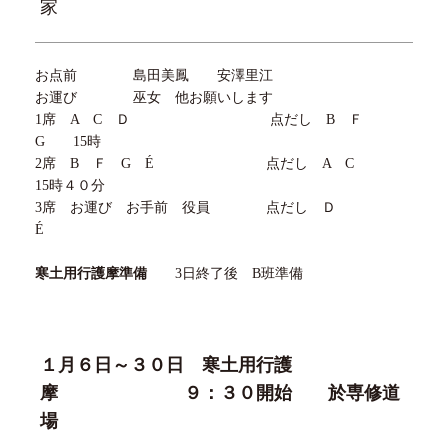
家
お点前 島田美鳳 安澤里江
お運び 巫女 他お願いします
1席
A
C
Ｄ 点だし
B
Ｆ
G
15
時
2席
B
Ｆ
G
É
点だし
A
C
15
時４０分
3席 お運び お手前 役員 点だし Ｄ
É
寒土用行護摩準備
3
日終了後
B
班準備
１月
６
日～
３０
日 寒土用行護
摩
９
：
３０
開始 於専修道
場