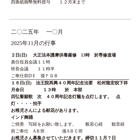
四垂紙御幣無料授与
１２
月末まで
二〇二五年
一〇月
2025年11月の行事
２日
(
日
)
大正法本護摩供養厳修
13
時 於専修道場
責任役員会議１１時
班長会議 １１時半
ご奉仕前ⅮＥ 後ＦＧＢ
１６日(日) 法王院再興４０周年記念法要 松村龍宏猊下祥
月命日 １３時 於 本部
四弘誓願歌 次 ４０周年記念灯籠を点灯します。 点
灯・・・・拍手
お稚児さんによる献花があります。
インド舞踊
ご焼香 写経をお願い致します。 般若心経 観音経
前ご奉仕
A
Ｂ班 後
A
ＢＣ班
お稚児さん募集させていただきます。締切
１１
月
？日