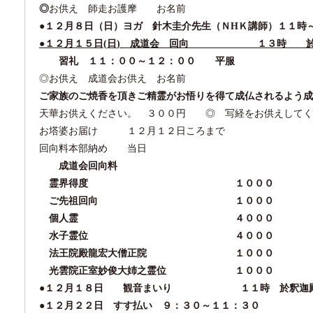
◎
お供え 師走お護摩 お名前
●１２
月
８日（日）ヨガ 針木圭介先生（ＮHＫ講師）１１時
●１２
月
１５日
(
日
)
成道会 回向
１３時 於
習礼 １１：００～１２：００ 平服
◎お供え 成道会お供え お名前
ご家族のご焼香を頂きご精霊がお悟りを得て成仏されるよう成
天華お供えください。 ３００円
◎
写経をお供えしてく
お塔婆お届け １２月１２日ころまで
回向料本部納め 当日
成道会回向料
霊界得度 １０００
ご先祖回向 １０００
個人霊 ４０００
水子霊位 ４０００
法王院殿龍宏大僧正院 １０００
光雲院正室妙俊大姉之霊位 １０００
●
１２月１８日 観音まいり １１時 於釈迦
●１２月２２日 すす払い ９：３０～１１：３０