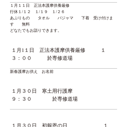
１月
１
１日 正法本護摩供養厳修
行休
１/１
２ １
/
１９ １
/２
６
あぶりもの タオル パジャマ 下着 受け付けま
す 無料
どなたでもお詣りできます。
１月
1
１日 正法本護摩供養厳修
１
３
：００ 於専修道場
新春護摩お供え お名前
１月３０日 寒土用行護摩
９：
３０
於専修道場
１月３０日 初報恩の日
１