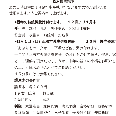
松村龍宏猊下
次の日時日程により諸行事を執り行ないますのでご参詣ご奉
仕頂きますようご案内申し上げます。
●
新年のお鏡料受け付けます。 １２月より１月中
受
付先 本部 各班 郵便振込
0093-5-126898
◎金封 表書き お鏡料 お名前
●12
月１日（日）正法本護摩供養厳修
１３時 於専修道
「あぶりもの タオル 下着など他」受け付けます。
一年間「正法本護摩供養厳修」のお行をさせて頂き、健康、家
ど、ご理解を頂けたでしょうか。来年の益々の幸福をお願い
の上、万障お繰り合わせてご参詣ください。
１５分前にはご参集ください。
護摩木の書き方
護摩木 各２００円
1.男女 氏名 数え歳
2.先祖代々 戒名
祈願
家運隆昌 家内円満 病気平癒 合格祈願 就職祈願 
良縁祈願 ご先祖成仏 水子供養 子授け祈願 安産祈願