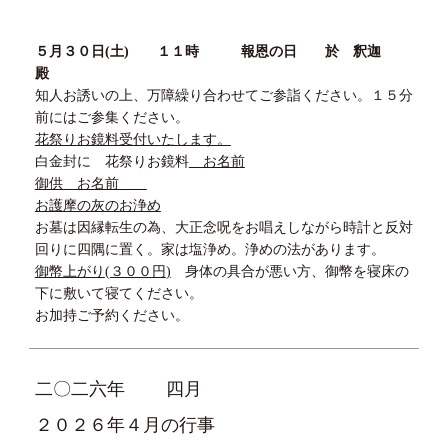
５
月
３０
日
(
土
)
１１
時 報恩の日 於 釈迦
殿
知人お誘いの上、万障繰り合わせてご参詣ください。１５分
前にはご参集ください。
花祭りお鏡料受付いたします。
白金封に 花祭りお鏡料
お名前
御供 お名前
お護摩の灰のお浄め
お墓は因縁転生の為、大正念呪をお唱えしながら時計と反対
回りに四隅に置く。家は塩浄め。浄めの法があります。
御幣上がり
(３００
円
)
身体の具合が悪い方、御幣を寝床の
下に敷いて寝てください。
お加持ご予約ください。
二〇二六年
四月
２０２６年４月の行事