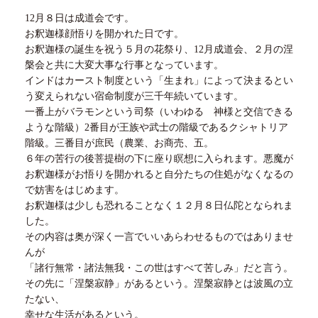
12月８日は成道会です。
お釈迦様顔悟りを開かれた日です。
お釈迦様の誕生を祝う５月の花祭り、
12
月成道会、２月の涅
槃会と共に大変大事な行事となっています。
インドはカースト制度という「生まれ」によって決まるとい
う変えられない宿命制度が三千年続いています。
一番上がバラモンという司祭（いわゆる 神様と交信できる
ような階級）
2
番目が王族や武士の階級であるクシャトリア
階級。三番目が庶民（農業、お商売、五。
６年の苦行の後菩提樹の下に座り瞑想に入られます。悪魔が
お釈迦様がお悟りを開かれると自分たちの住処がなくなるの
で妨害をはじめます。
お釈迦様は少しも恐れることなく１２月８日仏陀となられま
した。
その内容は奥が深く一言でいいあらわせるものではありませ
んが
「諸行無常・諸法無我・この世はすべて苦しみ」だと言う。
その先に「涅槃寂静」があるという。涅槃寂静とは波風の立
たない、
幸せな生活があるという。