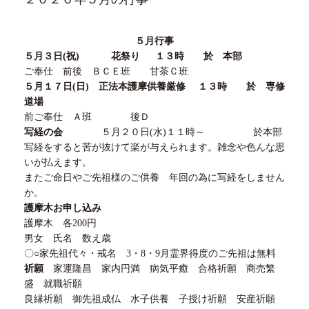
５
月行事
５月３
日
(
祝
)
花祭り
１３
時 於 本部
ご奉仕 前後 ＢＣＥ班 甘茶Ｃ班
５月１７
日
(
日
)
正法本護摩供養厳修
１３
時 於 専修
道場
前ご奉仕 Ａ班 後Ｄ
写経の会
５
月
２０
日
(
水
)１１
時～ 於本部
写経をすると苦が抜けて楽が与えられます。雑念や色んな思
いが払えます。
またご命日やご先祖様のご供養 年回の為に写経をしません
か。
護摩木お申し込み
護摩木 各
200
円
男女 氏名 数え歳
〇
○
家先祖代々・戒名
3
・
8
・
9
月霊界得度のご先祖は無料
祈願
家運隆昌 家内円満 病気平癒 合格祈願 商売繁
盛 就職祈願
良縁祈願 御先祖成仏 水子供養 子授け祈願 安産祈願