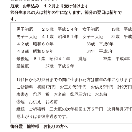
厄歳 お申込み １２月より受け付けます
節分生まれの人は前年の年になります。節分の翌日は新年で
す。
男子初厄 ２５歳 平成１４年 女子初厄
19
歳 平成
男子三大厄 ４１歳 昭和６１年 女子三大厄
32
歳 平成
４２歳 昭和６０年
33
歳 平成
6
年
４３歳 昭和５９年
34
年 平成
5
年
最後厄 ６１歳 昭和４１年 跳厄
35
歳 平成
4
年
最後厄
37
歳 平成２年
1月
1
日から
2
月
3
日までの間に生まれた方は前年の年になります
ご祈禱料 初回
1
万円 お三方代
5
千円 お供え
5
千円 計
2
万円
表書き
①
厄 祈 お名前
②
厄三方代 お名前
③厄 お供え お名前
継続 ご祈禱料 三大厄の次年初回１万５千円 次月毎月
5
千
厄上がりは春彼岸過ぎです。
御分霊 龍神様 お祀りの方へ