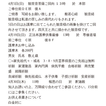
4月5日(日) 観世音菩薩ご回向 １３時 於 本部
ご奉仕前ＤＥ班 後Ａ
ご焼香 写経をお願い致します。 般若心経 観音経
観音様は私達の苦しみの肩代わりをされます。
5日の日はお護摩に出てこられた観音様の画像を掛けてご回
向させて頂きます。四天王と共に描かれた観音様です。
4月19日(日) 正法本護摩供養厳修 13時 於 専修道場
前ご奉仕 Ｃ班 後ＢＦ
護摩木お申し込み
護摩木 各200円
男女 氏名 数え歳
〇○家先祖代々・戒名 3・8・9月霊界得度のご先祖は無料
祈願 家運隆昌 家内円満 病気平癒 合格祈願 商売繁
盛 就職祈願
良縁祈願 御先祖成仏 水子供養 子授け祈願 安産祈願
4月30日(木) 11時 報恩の日 於 釈迦殿
知人お誘いの上、万障繰り合わせてご参詣ください。15分前
にはご参集ください。
お供え表書きについて
白金封に