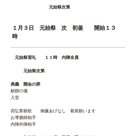
元始祭次第
１月３日 元始祭 次 初釜 開始１３
時
元始祭習礼 １１時 内陣全員
元始祭次第
典義 開会の辞
献饌の儀
入堂
四弘誓願歌 御簾あげなし 着座願います
お導膳師柏手
内陣外陣柏手