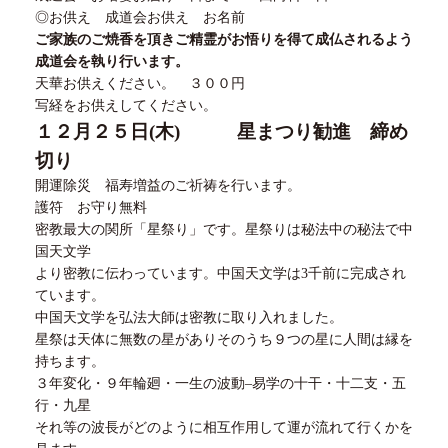
◎お供え 成道会お供え お名前
ご家族のご焼香を頂きご精霊がお悟りを得て成仏されるよう
成道会を執り行います。
天華お供えください。 ３００円
写経をお供えしてください。
１２
月
２５
日
(
木
)
星まつり勧進 締め
切り
開運除災 福寿増益のご祈祷を行います。
護符 お守り無料
密教最大の関所「星祭り」です。星祭りは秘法中の秘法で中
国天文学
より密教に伝わっています。中国天文学は
3
千前に完成され
ています。
中国天文学を弘法大師は密教に取り入れました。
星祭は天体に無数の星がありそのうち９つの星に人間は縁を
持ちます。
３
年変化・９年輪廻・一生の波動
–
易学の十干・十二支・五
行・九星
それ等の波長がどのように相互作用して運が流れて行くかを