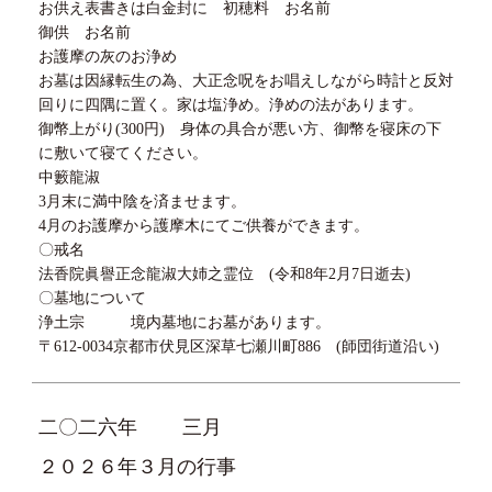
お供え表書きは白金封に 初穂料 お名前
御供 お名前
お護摩の灰のお浄め
お墓は因縁転生の為、大正念呪をお唱えしながら時計と反対
回りに四隅に置く。家は塩浄め。浄めの法があります。
御幣上がり(300円) 身体の具合が悪い方、御幣を寝床の下
に敷いて寝てください。
中籔龍淑
3月末に満中陰を済ませます。
4月のお護摩から護摩木にてご供養ができます。
〇戒名
法香院眞譽正念龍淑大姉之霊位 (令和8年2月7日逝去)
〇墓地について
浄土宗 境内墓地にお墓があります。
〒612-0034京都市伏見区深草七瀬川町886 (師団街道沿い)
二〇二六年
三月
２０２６年３月の行事