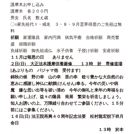
護摩木お申し込み
護摩木 各
２００
円
男女 氏名 数え歳
〇
○
家先祖代々・戒名
３
・
８
・
９
月霊界得度のご先祖は無
料
祈願
家運隆昌 家内円満 病気平癒 合格祈願 商売繁
盛 就職祈願
良縁祈願 御先祖成仏 水子供養 子授け祈願 安産祈願
１１
月は
報恩の日 ありません
２
日
(
日
)
大正法本護摩供養厳修
１３
時 於 専修道場
[
あぶりもの パジャマ他 受付ます
]
錦秋の候 野の幸 山の幸 里の幸 稔り豊かな大自然のお
恵みに感謝し神仏に献饌
(
けんせん
)
奉る。今年の災いや病
魔 嫌な思い出等を祓い清め 今年の御礼と来年の寿福をお
願い申し上げ、益々の隆昌 発展 繁栄を祈念しましょう。
知人お誘いの上、万障繰り合わせてご参詣ください。
１５
分
前にはご参集ください。
１６
日
(
日
)
法王院再興
４０
周年記念法要 松村龍宏猊下祥月
命日
１３
時 於本