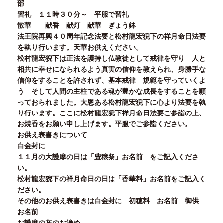
部
習礼
１１
時３０
分～ 平服で習礼
散華 献香 献灯 献華 ぎょう鉢
法王院再興
４０
周年記念法要と松村龍宏猊下の祥月命日法要
を執り行います。天華お供えください。
松村龍宏猊下は正法を護持し仏教徒として戒律を守り 人と
相共に幸せになられるよう真実の信仰を教えられ、身勝手な
信仰をすることを許されず、基本戒律 規範を守っていくよ
う そして人間の主柱である魂が豊かな成長をすることを願
っておられました。大恩ある松村龍宏猊下に心より法要を執
り行います。ここに松村龍宏猊下祥月命日法要ご参詣の上、
お焼香をお願い申し上げます。平服でご参詣ください。
お供え表書きについて
白金封に
１１
月の大護摩の日は
「豊穣祭」お名前
をご記入くださ
い。
松村龍宏猊下の祥月命日の日は「
香華料」お名前
をご記入く
ださい。
その他のお供え表書きは白金封に
初穂料 お名前
御供
お名前
お護摩の灰のお浄め