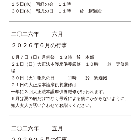
１５日(水) 写経の会 １１時
３０日(木) 報恩の日 １１時 於 釈迦殿
二〇二六年
六月
２０２６年６月の行事
６月７日（日）月例祭 １３時 於 本部
２１日（日）大正法本護摩供養厳修 １０時 於 専修道
場
３０日（火）報恩の日 11時 於 釈迦殿
２１日の大正法本護摩供養厳修は
一年に３回大正法本護摩供養厳修が行われます。
６月は夏の病だけでなく最近による病にかからないように、
知人友人お誘い合わせてお詣りください。
二〇二六年
五月
２０２６年５月の行事