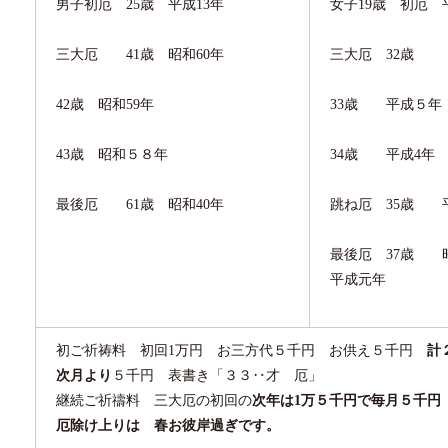
男子初厄
25
歳 平成
13
年
女子
19
歳 初厄 
三大厄
41
歳 昭和
60
年
三大厄
32
歳 
42
歳 昭和
59
年
33
歳 平成５年
43
歳 昭和５８年
34
歳 平成
4
年
最後厄
61
歳 昭和
40
年
跳ね厄
35
歳 
最後厄
37
歳 
平成元年
初ご祈祷料 初回
1
万円 お三方代
５
千円 お供え
５
千円
計
次月より
５千円 表書き「３３
‥
才 厄」
継続ご祈禱料 三大厄の初回の
次年は
1
万５千円で毎月
５
千円
厄除け上りは 春お彼岸過ぎです。