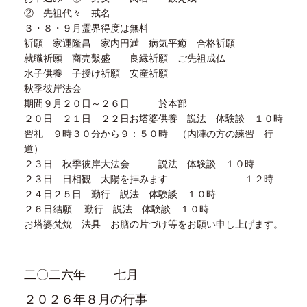
② 先祖代々 戒名
３・８・９月霊界得度は無料
祈願 家運隆昌 家内円満 病気平癒 合格祈願
就職祈願 商売繫盛 良縁祈願 ご先祖成仏
水子供養 子授け祈願 安産祈願
秋季彼岸法会
期間９月２０日～２６日 於本部
２０日 ２１日 ２２日お塔婆供養 説法 体験談 １０時
習礼 ９時３０分から９：５０時 （内陣の方の練習 行
道）
２３日 秋季彼岸大法会 説法 体験談 １０時
２３日 日相観 太陽を拝みます １２時
２４日２５日 勤行 説法 体験談 １０時
２６日結願 勤行 説法 体験談 １０時
お塔婆梵焼 法具 お膳の片づけ等をお願い申し上げます。
二〇二六年
七月
２０２６年８月の行事