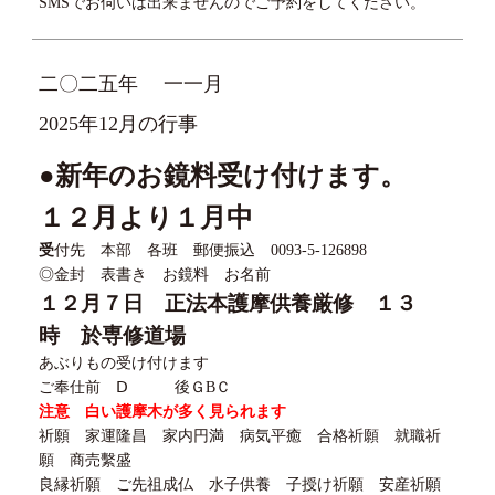
SMSでお伺いは出来ませんのでご予約をしてください。
二〇二五年
一一月
2025年12月の行事
●新年のお鏡料受け付けます。
１２月より１月中
受
付先 本部 各班 郵便振込
0093-5-126898
◎金封 表書き お鏡料 お名前
１２
月
７
日 正法本護摩供養厳修 １３
時 於専修道場
あぶりもの受け付けます
ご奉仕前
Ⅾ
後Ｇ
B
Ｃ
注意 白い護摩木が多く見られます
祈願 家運隆昌 家内円満 病気平癒 合格祈願 就職祈
願 商売繫盛
良縁祈願 ご先祖成仏 水子供養 子授け祈願 安産祈願