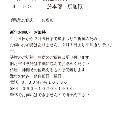
４
：
００
於本部 釈迦殿
初報恩お供え お名前
新年お伺い お加持
１月
４
日から
２
月
６
日まで星まつりご祈祷のため
お伺いお加持はありません。
２
月
７
日より平常通リ行いま
す。
受験のご祈祷 急病のご祈祷は受け付けます
旧お守り護符は半紙に包んでお納めください
仏壇 神棚その他燃えるものは梵焼します
受付お休み 祭典前日 翌日
電話
8
：
３０
分から１０：３０
SMS ０９０－１０２０－１９７６
SMSでお伺いはできませんので御予約下さい