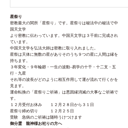
星祭り
密教最大の関所「星祭り」です。星祭りは秘法中の秘法で中
国天文学
より密教に伝わっています。中国天文学は３千前に完成され
ています。
中国天文学を弘法大師は密教に取り入れました。
星祭は天体に無数の星がありそのうち９つの星に人間は縁を
持ちます。
３年変化・９年輪廻・一生の波動
–
易学の十干・十二支・五
行・九星
それ等の波長がどのように相互作用して運が流れて行くかを
見ます。
運命転換の「星祭りご祈祷」は悪因縁消滅の大事なご祈祷で
す。
１２月受付お休み
１２
月
２８
日から
３１
日
星祭り締め切り
１２
月
２５
日
受験 急病のご祈祷は随時うけつけます
御分霊 龍神様お祀りの方へ