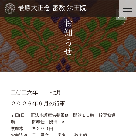
最勝大正念 密教 法王院
togg
navi
二〇二六年
七月
２０２６年９月の行事
７日(日) 正法本護摩供養厳修 開始１０時 於専修道
場 御奉仕 摂待 A
護摩木 各２００円
お申込み ① 男女 氏名 数え歳