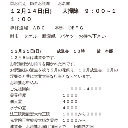
◎お供え 師走お護摩 お名前
１２
月１４日(日) 大掃除 ９：００～１
１：００
専修道場 AＢＣ 本部 ⅮEＦＧ
雑巾 タオル 新聞紙 バケツ お持ち下さい
１２
月
２１
日
(
日
)
成道会
１３
時 於 本部
１２月８日は成道会です。
お釈迦様がお悟りを開かれた日です。
お釈迦様の誕生を祝う５月の花祭り、１２月成道会、２月の
涅槃会と共に大変大事な行事となっています。
お塔婆お申込み
ご先祖回向 １０００～４０００
霊界得度 １０００
個人霊 ４０００
水子の霊 ４０００
法王院殿龍宏大僧正院 １０００から３０００
光雲院正室妙俊大姉之霊位 １０００から
成道会 お塔婆お届け16日まで 回向料21日