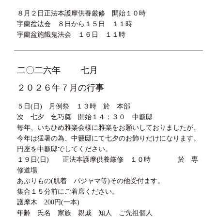
８月２日正法本護摩供養厳修 開始１０時
宇蘭盆法会 ８日から１５日 １１時
宇蘭盆施餓鬼法会 １６日 １１時
二〇二六年
七月
２０２６年７月の行事
５日(日) 月例祭 １３時 於 本部
次 七夕 乞巧奠 開始１４：３０ 中籔邸
毎年、いちひめ雅楽会様に雅楽をお願いしておりましたが、
今年は猛暑の為、中籔邸にて七夕のお飾りだけになります。
円座を中籔邸でしてください。
１９日(日) 正法本護摩供養厳修 １０時 於 専
修道場
あぶりもの(肌着 パジャマ等)その他受付ます。
集合１５分前にご着席ください。
護摩木 200円(一本)
年齢 氏名 家族 親戚 知人 ご先祖個人