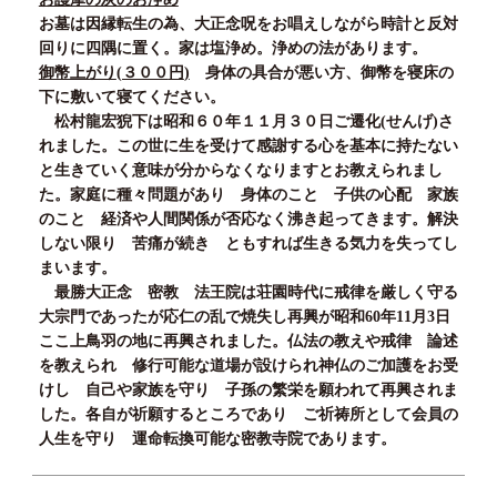
お墓は因縁転生の為、大正念呪をお唱えしながら時計と反対
回りに四隅に置く。家は塩浄め。浄めの法があります。
御幣上がり
(３００
円
)
身体の具合が悪い方、御幣を寝床の
下に敷いて寝てください。
松村龍宏猊下は昭和
６０
年
１１
月３０
日ご遷化
(
せんげ
)
さ
れました。この世に生を受けて感謝する心を基本に持たない
と生きていく意味が分からなくなりますとお教えられまし
た。家庭に種々問題があり 身体のこと 子供の心配 家族
のこと 経済や人間関係が否応なく沸き起ってきます。解決
しない限り 苦痛が続き ともすれば生きる気力を失ってし
まいます。
最勝大正念 密教 法王院は荘園時代に戒律を厳しく守る
大宗門であったが応仁の乱で焼失し再興が昭和
60
年
11
月
3
日
ここ上鳥羽の地に再興されました。仏法の教えや戒律 論述
を教えられ 修行可能な道場が設けられ神仏のご加護をお受
けし 自己や家族を守り 子孫の繁栄を願われて再興されま
した。各自が祈願するところであり ご祈祷所として会員の
人生を守り 運命転換可能な密教寺院であります。