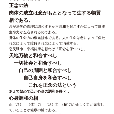
正念の法
肉体の成立は念がもととなって生する物質
相である。
念が法界の真理に調和するか不調和を起こすかによって細胞
生命力が左右されるのである。
身体の生命力の根元は念である。人の生命は念によって保た
れ念によって障碍され念によって消滅する。
息災延命 幸福健康を願わば「正念を保つべし」
天地万物と和合すべし
一切社会と和合すべし
自己の周囲と和合すべし
自己自身を和合すべし
これを正念の法という
あえて始めて己が心身の調和を得べし
心身調和の相
正（念） （体）力 （活）力
(
精
)
力が正しく力が充実し
ていることが健康の鍵である。