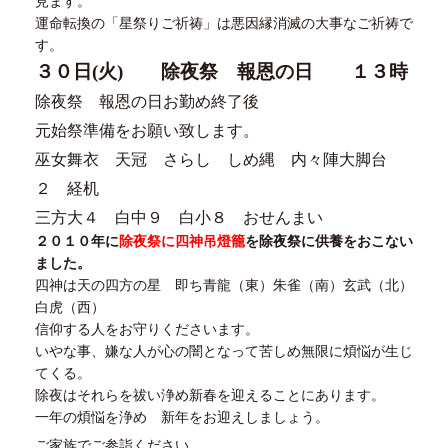
見ます。
運命転換の「星祭りご祈祷」は悪因縁消滅の大事なご祈祷で
す。
３０日(火) 除夜祭 報恩の日 １３時
除夜祭 報恩の日お勤め終了後
元始祭準備をお願い致します。
巫女舞衣 天冠 さらし しめ縄 内々陣大脚台
２ 経机
三方大４ 白中９ 白小８ おせんまい
２０１０年に
除夜祭に四神吊燈籠
を除夜祭に供養をおこない
ました。
四神は天の四方の星 即ち青龍（東）朱雀（南）玄武（北）
白虎（西）
信仰する人をお守りくださいます。
いやな事、嫌な人が心の闇となって苦しめ無限に煩悩が生じ
てくる。
除夜はそれらを祓い浄め新春を迎えることにあります。
一年の煩悩を浄め 新年をお迎えしましょう。
ご家族でご参詣ください。