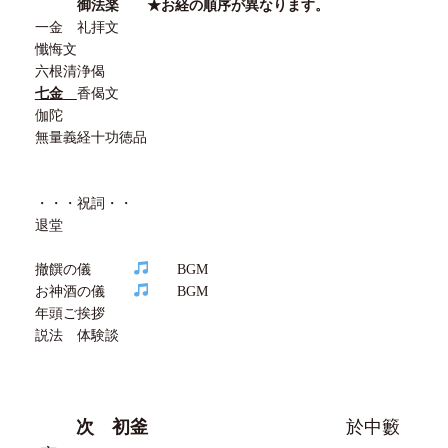
御法楽
★
お経の順序が異なります。
一金 礼拝文
懺悔文
六根清浄偈
七金
香偈文
伽陀
無量義経十功徳品
・・・祝詞・・
退堂
撤饌の儀
BGM
お神酒の儀
BGM
年頭ご挨拶
説法 体験談
次 初釜
於中籔