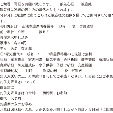
ご焼香 写経をお願い致します。 般若心経 観音経
観音様は私達の苦しみの肩代わりをされます。
5日の日はお護摩に出てこられた観音様の画像を掛けてご回向させて頂
す。
4月19日(日) 正法本護摩供養厳修 13時 於 専修道場
前ご奉仕 Ｃ班 後ＢＦ
護摩木お申し込み
護摩木 各200円
男女 氏名 数え歳
〇○家先祖代々・戒名 3・8・9月霊界得度のご先祖は無料
祈願 家運隆昌 家内円満 病気平癒 合格祈願 商売繁盛 就職祈
良縁祈願 御先祖成仏 水子供養 子授け祈願 安産祈願
4月30日(木) 11時 報恩の日 於 釈迦殿
知人お誘いの上、万障繰り合わせてご参詣ください。15分前にはご参
お供え表書きについて
白金封に
お供え表書きは白金封に 初穂料 お名前
御供 お名前
お護摩の灰のお浄め
お墓は因縁転生の為、大正念呪をお唱えしながら時計と反対回りに四