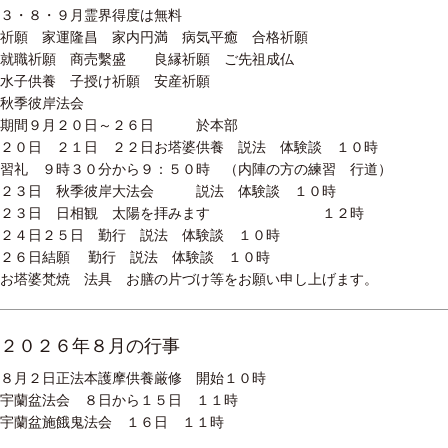
３・８・９月霊界得度は無料
祈願 家運隆昌 家内円満 病気平癒 合格祈願
就職祈願 商売繫盛 良縁祈願 ご先祖成仏
水子供養 子授け祈願 安産祈願
秋季彼岸法会
期間９月２０日～２６日 於本部
２０日 ２１日 ２２日お塔婆供養 説法 体験談 １０時
習礼 ９時３０分から９：５０時 （内陣の方の練習 行道）
２３日 秋季彼岸大法会 説法 体験談 １０時
２３日 日相観 太陽を拝みます １２時
２４日２５日 勤行 説法 体験談 １０時
２６日結願 勤行 説法 体験談 １０時
お塔婆梵焼 法具 お膳の片づけ等をお願い申し上げます。
２０２６年８月の行事
８月２日正法本護摩供養厳修 開始１０時
宇蘭盆法会 ８日から１５日 １１時
宇蘭盆施餓鬼法会 １６日 １１時