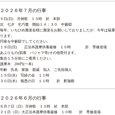
２０２６年７月の行事
５日(日) 月例祭 １３時 於 本部
次 七夕 乞巧奠 開始１４：３０ 中籔邸
毎年、いちひめ雅楽会様に雅楽をお願いしておりましたが、今年は猛
ります。
円座を中籔邸でしてください。
１９日(日) 正法本護摩供養厳修 １０時 於 専修道場
あぶりもの(肌着 パジャマ等)その他受付ます。
集合１５分前にご着席ください。
護摩木 200円(一本)
年齢 氏名 家族 親戚 知人 ご先祖個人
１５日(水) 写経の会 １１時
３０日(木) 報恩の日 １１時 於 釈迦殿
２０２６年６月の行事
６月７日（日）月例祭 １３時 於 本部
２１日（日）大正法本護摩供養厳修 １０時 於 専修道場