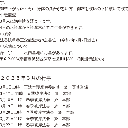
す。
御幣上がり(300円) 身体の具合が悪い方、御幣を寝床の下に敷いて寝
中籔龍淑
3月末に満中陰を済ませます。
4月のお護摩から護摩木にてご供養ができます。
〇戒名
法香院眞譽正念龍淑大姉之霊位 (令和8年2月7日逝去)
〇墓地について
浄土宗 境内墓地にお墓があります。
〒612-0034京都市伏見区深草七瀬川町886 (師団街道沿い)
２０２６年３月の行事
3月1日13時 正法本護摩供養厳修 於 専修道場
3月17日 11時 春季彼岸法会 於 本部
3月18日11時 春季彼岸法会 於 本部
3月19日11時 春季彼岸法会 於 本部
3月20日13時 春季彼岸大法会 於 本部
3月21日11時 春季彼岸法会 於 本部
3月22日11時 春季彼岸法会 於 本部