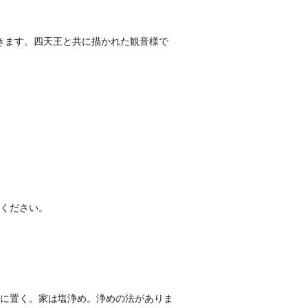
きます。四天王と共に描かれた観音様で
願
集ください。
隅に置く。家は塩浄め。浄めの法がありま