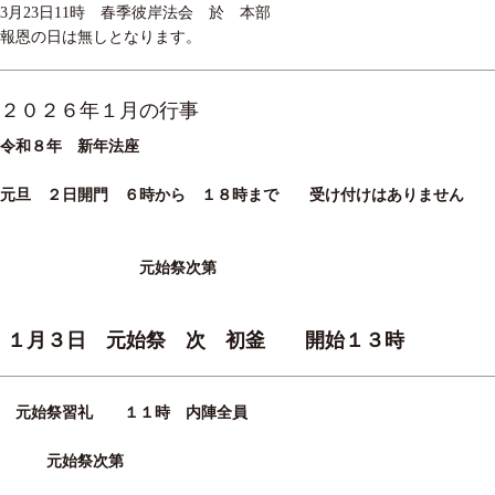
3月23日11時 春季彼岸法会 於 本部
報恩の日は無しとなります。
２０２６年１月の行事
令和８年 新年法座
元旦
２
日開門 ６時から
１８
時まで 受け付けはありません
元始祭次第
１月３日 元始祭 次 初釜 開始１３時
元始祭習礼 １１時 内陣全員
元始祭次第