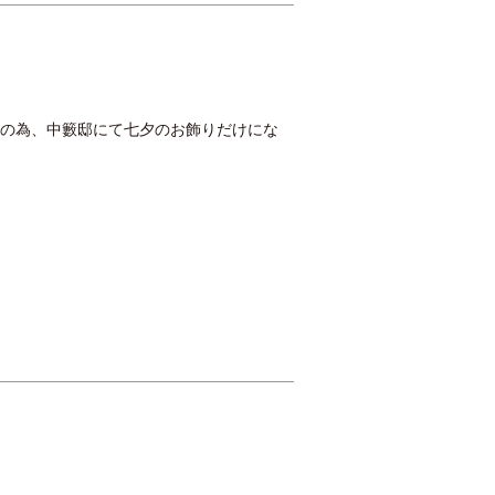
暑の為、中籔邸にて七夕のお飾りだけにな