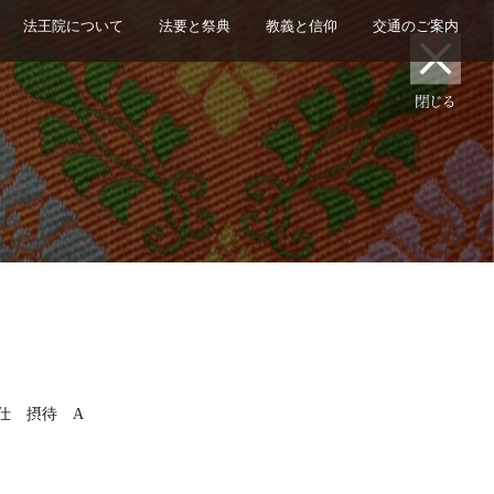
法王院について
法要と祭典
教義と信仰
交通のご案内
仕 摂待 A