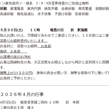
〇
○
家先祖代々・戒名
3
・
8
・
9
月霊界得度のご先祖は無料
祈願
家運隆昌 家内円満 病気平癒 合格祈願 商売繁盛 就職祈
良縁祈願 御先祖成仏 水子供養 子授け祈願 安産祈願
５
月
３０
日
(
土
)
１１
時 報恩の日 於 釈迦殿
知人お誘いの上、万障繰り合わせてご参詣ください。１５分前にはご
花祭りお鏡料受付いたします。
白金封に 花祭りお鏡料
お名前
御供 お名前
お護摩の灰のお浄め
お墓は因縁転生の為、大正念呪をお唱えしながら時計と反対回りに四
す。
御幣上がり
(３００
円
)
身体の具合が悪い方、御幣を寝床の下に敷いて
お加持ご予約ください。
２０２６年４月の行事
4月5日(日) 観世音菩薩ご回向 １３時 於 本部
ご奉仕前ＤＥ班 後Ａ