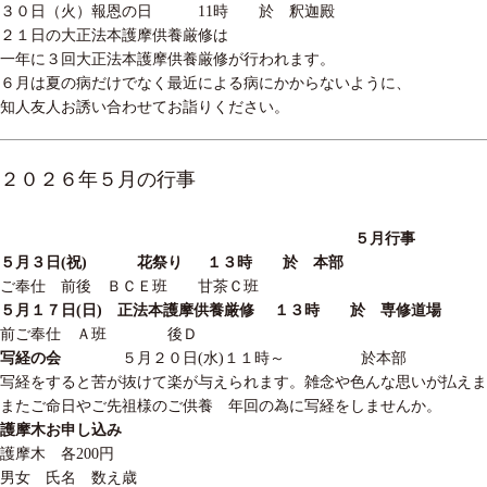
３０日（火）報恩の日 11時 於 釈迦殿
２１日の大正法本護摩供養厳修は
一年に３回大正法本護摩供養厳修が行われます。
６月は夏の病だけでなく最近による病にかからないように、
知人友人お誘い合わせてお詣りください。
２０２６年５月の行事
５
月行事
５月３
日
(
祝
)
花祭り
１３
時 於 本部
ご奉仕 前後 ＢＣＥ班 甘茶Ｃ班
５月１７
日
(
日
)
正法本護摩供養厳修
１３
時 於 専修道場
前ご奉仕 Ａ班 後Ｄ
写経の会
５
月
２０
日
(
水
)１１
時～ 於本部
写経をすると苦が抜けて楽が与えられます。雑念や色んな思いが払え
またご命日やご先祖様のご供養 年回の為に写経をしませんか。
護摩木お申し込み
護摩木 各
200
円
男女 氏名 数え歳