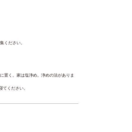
願
参集ください。
隅に置く。家は塩浄め。浄めの法がありま
寝てください。